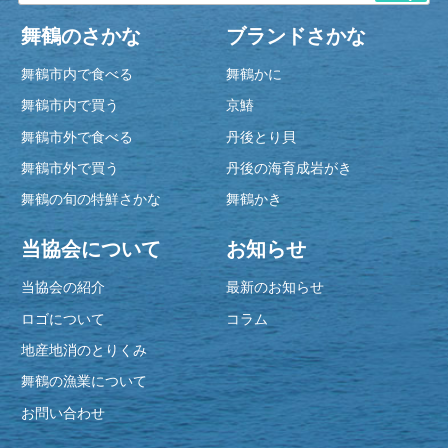
舞鶴のさかな
ブランドさかな
舞鶴市内で食べる
舞鶴かに
舞鶴市内で買う
京鰆
舞鶴市外で食べる
丹後とり貝
舞鶴市外で買う
丹後の海育成岩がき
舞鶴の旬の特鮮さかな
舞鶴かき
当協会について
お知らせ
当協会の紹介
最新のお知らせ
ロゴについて
コラム
地産地消のとりくみ
舞鶴の漁業について
お問い合わせ