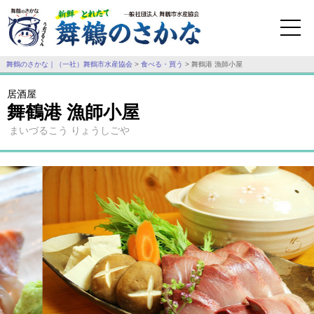
舞鶴のさかな｜（一社）舞鶴市水産協会
>
食べる・買う
>
舞鶴港 漁師小屋
居酒屋
舞鶴港 漁師小屋
まいづるこう りょうしごや