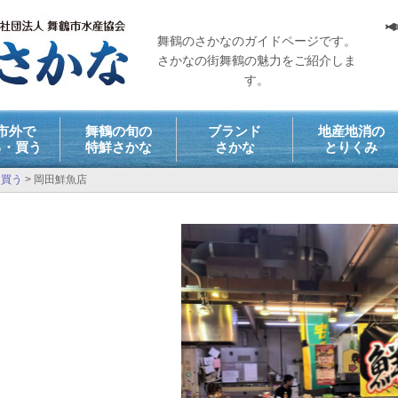
舞鶴のさかなのガイドページです。
さかなの街舞鶴の魅力をご紹介しま
す。
市外で
舞鶴の旬の
ブランド
地産地消の
る・買う
特鮮さかな
さかな
とりくみ
・買う
>
岡田鮮魚店