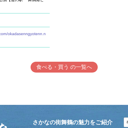
.com/okadasenngyotenn.n
食べる・買う の一覧へ
さかなの街舞鶴の魅力をご紹介