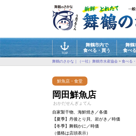
舞鶴市内で
舞鶴
食べる・買う
食べ
TOP
舞鶴のさかな｜（一社）舞鶴市水産協会
>
食べる
鮮魚店・食堂
岡田鮮魚店
おかだせんぎょてん
自家製干物、海鮮焼き／各価
【夏季】丹後とり貝、岩がき／時価
【冬季】舞鶴かに／時価
（価格は店頭表示）