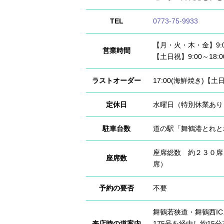
TEL
0773-75-9933
【月・火・木・金】9:00
営業時間
【土日祝】9:00～18:0
ラストオーダー
17:00(海鮮焼き)【土
定休日
水曜日（特別休業あり
駐車台数
道の駅「舞鶴港とれとれ
座席総数 約２３０席
座席数
席）
予約の要否
不要
舞鶴若狭道・舞鶴西IC
来店時の道案内
175号を経由し約15