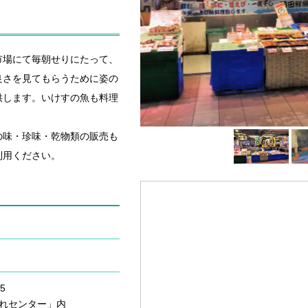
市場にて毎朝せりにたって、
良さを見てもらうために姿の
供します。いけすの魚も料理
の味・珍味・乾物類の販売も
利用ください。
5
れセンター」内