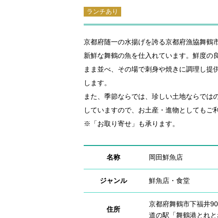
ランチあり
京都府随一の水揚げを誇る京都府漁協舞鶴
新鮮な舞鶴の魚を仕入れています。鮮度の
まま並べ、その場で刺身や焼きに調理し提
します。
また、季節ならでは、珍しい土地ならでは
していますので、お土産・進物としてもご
※「お取り寄せ」も承ります。
名称
岡田鮮魚店
ジャンル
鮮魚店・食堂
京都府舞鶴市下福井90
住所
道の駅「舞鶴港とれと