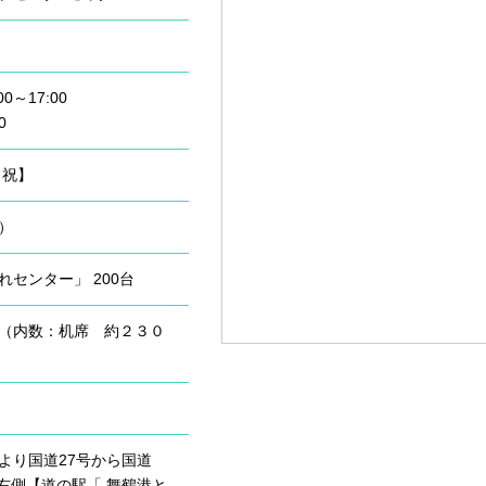
～17:00
0
日祝】
）
センター」 200台
（内数：机席 約２３０
より国道27号から国道
分右側【道の駅「 舞鶴港と