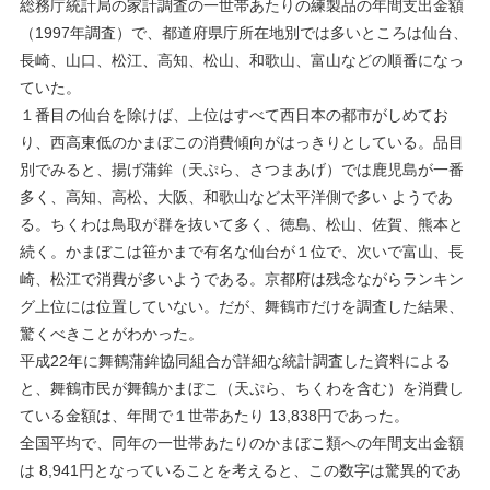
総務庁統計局の家計調査の一世帯あたりの練製品の年間支出金額
（1997年調査）で、都道府県庁所在地別では多いところは仙台、
長崎、山口、松江、高知、松山、和歌山、富山などの順番になっ
ていた。
１番目の仙台を除けば、上位はすべて西日本の都市がしめてお
り、西高東低のかまぼこの消費傾向がはっきりとしている。品目
別でみると、揚げ蒲鉾（天ぷら、さつまあげ）では鹿児島が一番
多く、高知、高松、大阪、和歌山など太平洋側で多い ようであ
る。ちくわは鳥取が群を抜いて多く、徳島、松山、佐賀、熊本と
続く。かまぼこは笹かまで有名な仙台が１位で、次いで富山、長
崎、松江で消費が多いようである。京都府は残念ながらランキン
グ上位には位置していない。だが、舞鶴市だけを調査した結果、
驚くべきことがわかった。
平成22年に舞鶴蒲鉾協同組合が詳細な統計調査した資料による
と、舞鶴市民が舞鶴かまぼこ（天ぷら、ちくわを含む）を消費し
ている金額は、年間で１世帯あたり 13,838円であった。
全国平均で、同年の一世帯あたりのかまぼこ類への年間支出金額
は 8,941円となっていることを考えると、この数字は驚異的であ