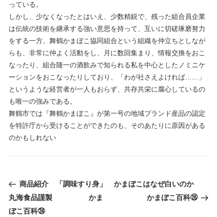
っている。
しかし、少なくなったとはいえ、少数精鋭で、残った組合員企業
は伝統の技術を継承する強い意思を持って、互いに切磋琢磨努力
をする一方、舞鶴かまぼこ協同組合という組織を仲立ちとしなが
らも、非常に仲よく活動をし、月に数回集まり、情報交換をおこ
なったり、組合随一の酒飲みで知られる私を中心としたノミニケ
ーションをおこなったりしており、「わが社さえよければ……」
というような経営者が一人もおらず、共存共栄に腐心しているの
も唯一の強みである。
舞鶴市では『舞鶴かまぼこ』が第一号の地域ブランド産品の認定
を特許庁から受けることができたのも、そのあたりに原因がある
のかもしれない
過
次
商品紹介 「調味すり身」
かまぼこはなぜ白いのか
去
の
丸海食品謹製 かま
かまぼこ百科㉖
の
投
ぼこ百科㉔