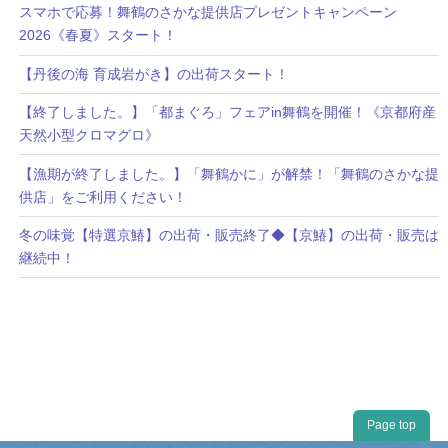
スマホで応募！舞鶴のさかな提供店プレゼントキャンペーン
2026《春夏》スタート！
【丹後の海 育成岩がき】の出荷スタート！
【終了しました。】「都まぐろ」フェアin舞鶴を開催！《京都府産
天然小型クロマグロ》
【漁期が終了しました。】「舞鶴かに」が解禁！「舞鶴のさかな提
供店」をご利用ください！
冬の味覚【特選京鰆】の出荷・販売終了◆【京鰆】の出荷・販売は
継続中！
Page top