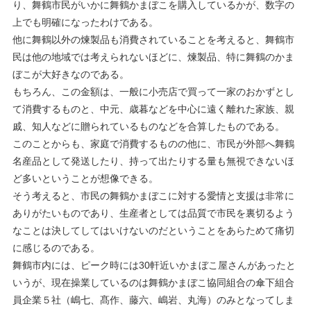
り、舞鶴市民がいかに舞鶴かまぼこを購入しているかが、数字の
上でも明確になったわけである。
他に舞鶴以外の煉製品も消費されていることを考えると、舞鶴市
民は他の地域では考えられないほどに、煉製品、特に舞鶴のかま
ぼこが大好きなのである。
もちろん、この金額は、一般に小売店で買って一家のおかずとし
て消費するものと、中元、歳暮などを中心に遠く離れた家族、親
戚、知人などに贈られているものなどを合算したものである。
このことからも、家庭で消費するものの他に、市民が外部へ舞鶴
名産品として発送したり、持って出たりする量も無視できないほ
ど多いということが想像できる。
そう考えると、市民の舞鶴かまぼこに対する愛情と支援は非常に
ありがたいものであり、生産者としては品質で市民を裏切るよう
なことは決してしてはいけないのだということをあらためて痛切
に感じるのである。
舞鶴市内には、ピーク時には30軒近いかまぼこ屋さんがあったと
いうが、現在操業しているのは舞鶴かまぼこ協同組合の傘下組合
員企業５社（嶋七、髙作、藤六、嶋岩、丸海）のみとなってしま