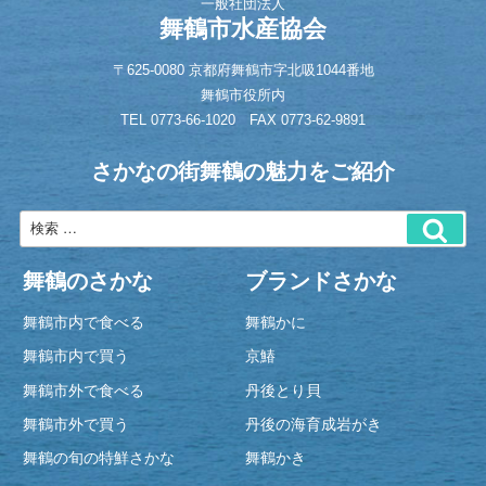
一般社団法人
舞鶴市水産協会
〒625-0080 京都府舞鶴市字北吸1044番地
舞鶴市役所内
TEL
0773-66-1020
FAX 0773-62-9891
さかなの街舞鶴の魅力をご紹介
舞鶴のさかな
ブランドさかな
舞鶴市内で食べる
舞鶴かに
舞鶴市内で買う
京鰆
舞鶴市外で食べる
丹後とり貝
舞鶴市外で買う
丹後の海育成岩がき
舞鶴の旬の特鮮さかな
舞鶴かき