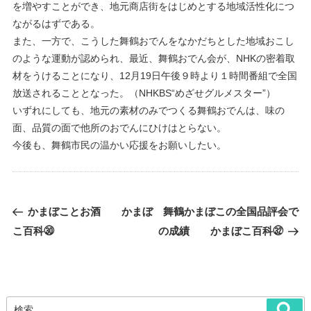
を増やすことができ、地元商店街をはじめとする地域活性化につ
ながるはずである。
また、一方で、こうした舞鶴おでんをなかだちとした地域おこし
のような運動が認められ、最近、舞鶴おでん会が、NHKの密着取
材をうけることになり、12月19日午後９時より１時間番組で全国
放送されることとなった。（NHKBS“めざせグルメスター”）
いずれにしても、地元の素材のみでつくる舞鶴おでんは、味の
面、品質の面で他所のおでんにひけはとらない。
今後も、舞鶴市民の温かい応援をお願いしたい。
過
次
かまぼことお酒 かまぼ
舞鶴かまぼこの全国品評会で
去
の
こ百科㉚
の成績 かまぼこ百科㉜
の
投
投
稿
稿