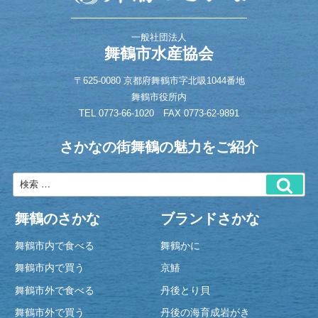
一般社団法人
舞鶴市水産協会
〒625-0080 京都府舞鶴市字北吸1044番地
舞鶴市役所内
TEL
0773-66-1020
FAX 0773-62-9891
さかなの街舞鶴の魅力をご紹介
舞鶴のさかな
ブランドさかな
舞鶴市内で食べる
舞鶴かに
舞鶴市内で買う
京鰆
舞鶴市外で食べる
丹後とり貝
舞鶴市外で買う
丹後の海育成岩がき