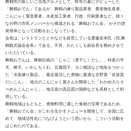
舞鶴市の新しいご当地グルメとして、昨年の夏にデビューした
「舞鶴おでん」であるが、舞鶴の練り製品業者、農産物生産者、
こんにゃく製造業者、水産加工業者、行政、印刷業者など、様々
な分野の市民メンバーから構成される「舞鶴おでん会」 がその啓
発母体となって活動をおこなっている。
会長は、レストランととやなどを経営している齋藤友幸氏（現;舞
鶴観光協会会長）である。不肖、わたくしも副会長を務めさせて
いただいている。
舞鶴おでんは、舞鶴伝統の「じゃこ（煮干し）だし」、特産の平
天、棒天、いわしちくわ、豆腐団子、カニ物語など地魚をつかっ
た「水産練り製品」、最近復活した煮物に最適な京野菜「佐波賀
だいこん」、地元のこんにゃく屋さんが開発した「わかめ入りそ
ーめんこんにゃく」、地元産の高品質の鶏卵などを具材として利
用している。
舞鶴地域はもともと、煮物料理に適した食材の宝庫であるため、
「舞鶴おでん会」がこれを生かすメニューを開発して、全国に広
めて、地域活性化につなげようという思いから、こういう活動を
はじめたのである。