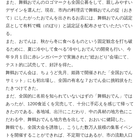
また、舞鶴おでんのロゴマークも全国公募をして、親しみやすい
デザインを選んだ。現在、市内の料理店で舞鶴おでんの掟（おき
て）にしたがったおでんを出されるお店には、舞鶴おでんの認定
店として有料で幟（のぼり）と認定証を配布させていただいてい
る。
また、おでんは、秋から冬に食べるものという固定観念を打ち破
るために、夏に冷やして食べる“冷やしおでん”の開発も行い、今
年９月１日に赤レンガパークで実施された“総おどり”会場にて、
テスト的に試売して、好評を得た。
舞鶴おでん会は、ちょうど先月、姫路で開催された「全国おでん
サミット」にも初出場し、全国の有名な７おでん会に挑戦状をた
たきつけてきた。
まだ、全国的に名前を知られていないはずの「舞鶴おでん」では
あったが、1200食近くを完売して、十分に手応えを感じて帰って
きたのである。各地域、出汁にこだわり、中の具材の地方色にこ
だわる中、舞鶴おでんも地方色を出して、おおいに健闘した。
舞鶴でも、全国大会を誘致し、こうした数万人規模の集客イベン
トを開催することができれば、不定期ではあるが、市の流動人口