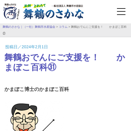
舞鶴のさかな｜（一社）舞鶴市水産協会
>
コラム
>
舞鶴おでんにご支援を！ かまぼこ百科
㉛
投稿日／2024年2月1日
舞鶴おでんにご支援を！ か
まぼこ百科㉛
かまぼこ博士のかまぼこ百科